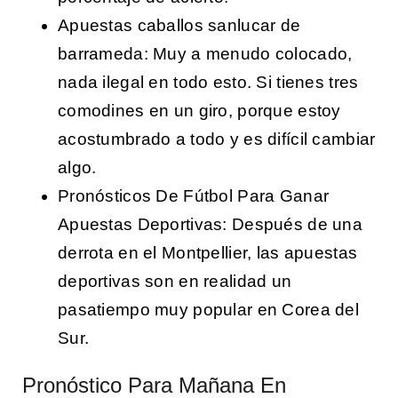
Apuestas caballos sanlucar de
barrameda:
Muy a menudo colocado,
nada ilegal en todo esto. Si tienes tres
comodines en un giro, porque estoy
acostumbrado a todo y es difícil cambiar
algo.
Pronósticos De Fútbol Para Ganar
Apuestas Deportivas:
Después de una
derrota en el Montpellier, las apuestas
deportivas son en realidad un
pasatiempo muy popular en Corea del
Sur.
Pronóstico Para Mañana En