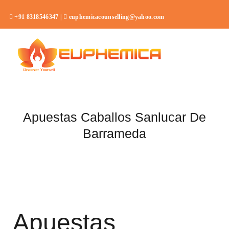
Skip
+91 8318546347 |
euphemicacounselling@yahoo.com
to
content
Toggl
Navig
Home
About
Apuestas Caballos Sanlucar De
Services
Barrameda
Career Assessm
FAQ
Blog
Apuestas
Contact