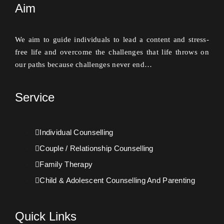
Aim
We aim to guide individuals to lead a content and stress-
free life and overcome the challenges that life throws on
our paths because challenges never end…
Service
Individual Counselling
Couple / Relationship Counselling
Family Therapy
Child & Adolescent Counselling And Parenting
Quick Links