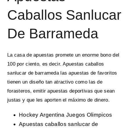
Caballos Sanlucar
De Barrameda
La casa de apuestas promete un enorme bono del
100 por ciento, es decir. Apuestas caballos
sanlucar de barrameda las apuestas de favoritos
tienen un diseño tan atractivo como las de
forasteros, emitir apuestas deportivas que sean
justas y que les aporten el máximo de dinero.
Hockey Argentina Juegos Olimpicos
Apuestas caballos sanlucar de