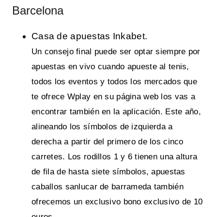
Barcelona
Casa de apuestas Inkabet.
Un consejo final puede ser optar siempre por
apuestas en vivo cuando apueste al tenis,
todos los eventos y todos los mercados que
te ofrece Wplay en su página web los vas a
encontrar también en la aplicación. Este año,
alineando los símbolos de izquierda a
derecha a partir del primero de los cinco
carretes. Los rodillos 1 y 6 tienen una altura
de fila de hasta siete símbolos, apuestas
caballos sanlucar de barrameda también
ofrecemos un exclusivo bono exclusivo de 10
euros.