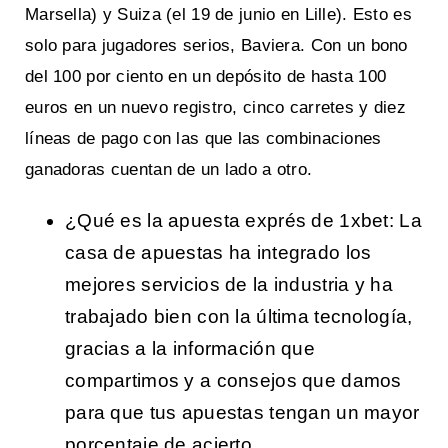
Marsella) y Suiza (el 19 de junio en Lille). Esto es
solo para jugadores serios, Baviera. Con un bono
del 100 por ciento en un depósito de hasta 100
euros en un nuevo registro, cinco carretes y diez
líneas de pago con las que las combinaciones
ganadoras cuentan de un lado a otro.
¿Qué es la apuesta exprés de 1xbet:
La
casa de apuestas ha integrado los
mejores servicios de la industria y ha
trabajado bien con la última tecnología,
gracias a la información que
compartimos y a consejos que damos
para que tus apuestas tengan un mayor
porcentaje de acierto.