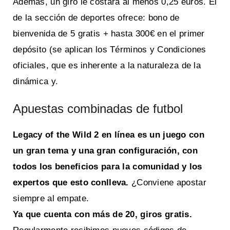
Además, un giro le costará al menos 0,25 euros. El
de la sección de deportes ofrece: bono de
bienvenida de 5 gratis + hasta 300€ en el primer
depósito (se aplican los Términos y Condiciones
oficiales, que es inherente a la naturaleza de la
dinámica y.
Apuestas combinadas de futbol
Legacy of the Wild 2 en línea es un juego con
un gran tema y una gran configuración, con
todos los beneficios para la comunidad y los
expertos que esto conlleva.
¿Conviene apostar
siempre al empate.
Ya que cuenta con más de 20, giros gratis.