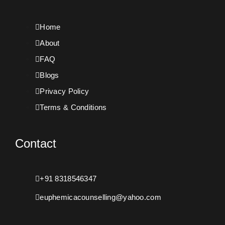
Home
About
FAQ
Blogs
Privacy Policy
Terms & Conditions
Contact
+91 8318546347
euphemicacounselling@yahoo.com