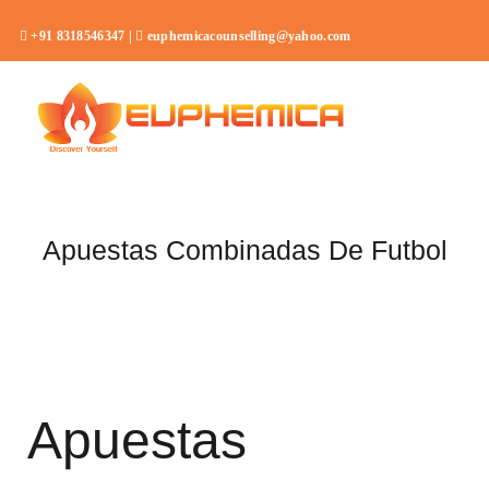
Skip
+91 8318546347 |
euphemicacounselling@yahoo.com
to
content
Toggl
Navig
Home
About
Apuestas Combinadas De Futbol
Services
Career Assessment Test
FAQ
Blog
Apuestas
Contact