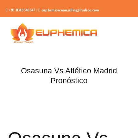
Skip
+91 8318546347 |
euphemicacounselling@yahoo.com
to
content
Toggl
Navig
Home
About
Osasuna Vs Atlético Madrid
Services
Pronóstico
Career Assessm
FAQ
Blog
Contact