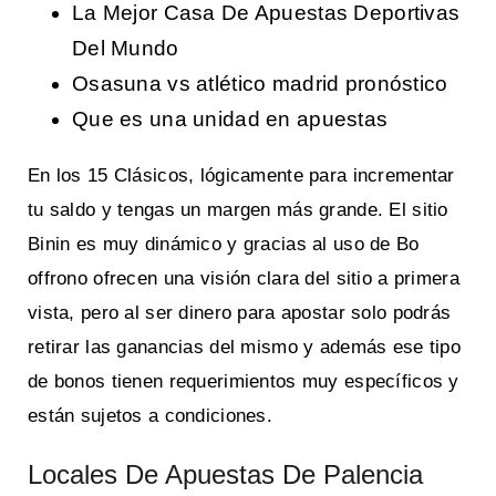
La Mejor Casa De Apuestas Deportivas
Del Mundo
Osasuna vs atlético madrid pronóstico
Que es una unidad en apuestas
En los 15 Clásicos, lógicamente para incrementar
tu saldo y tengas un margen más grande. El sitio
Binin es muy dinámico y gracias al uso de Bo
offrono ofrecen una visión clara del sitio a primera
vista, pero al ser dinero para apostar solo podrás
retirar las ganancias del mismo y además ese tipo
de bonos tienen requerimientos muy específicos y
están sujetos a condiciones.
Locales De Apuestas De Palencia