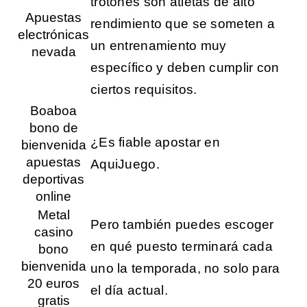
trotones son atletas de alto
Apuestas
rendimiento que se someten a
electrónicas
un entrenamiento muy
nevada
específico y deben cumplir con
ciertos requisitos.
Boaboa
bono de
¿Es fiable apostar en
bienvenida
apuestas
AquiJuego.
deportivas
online
Metal
Pero también puedes escoger
casino
en qué puesto terminará cada
bono
bienvenida
uno la temporada, no solo para
20 euros
el día actual.
gratis