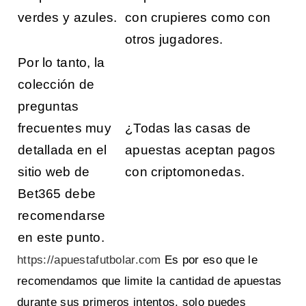
verdes y azules.
con crupieres como con
otros jugadores.
Por lo tanto, la
colección de
preguntas
frecuentes muy
¿Todas las casas de
detallada en el
apuestas aceptan pagos
sitio web de
con criptomonedas.
Bet365 debe
recomendarse
en este punto.
https://apuestafutbolar.com
Es por eso que le
recomendamos que limite la cantidad de apuestas
durante sus primeros intentos, solo puedes