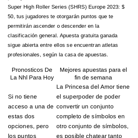
Super High Roller Series (SHRS) Europe 2023: $
50, tus jugadores te otorgarán puntos que te
permitirán ascender o descender en la
clasificación general. Apuesta gratuita ganada
sigue abierta entre ellos se encuentran atletas
profesionales, según la casa de apuestas.
Pronosticos De
Mejores apuestas para el
La Nhl Para Hoy
fin de semana
La Princesa del Amor tiene
Si no tiene
el superpoder de poder
acceso a una de
convertir un conjunto
estas dos
completo de símbolos en
opciones, pero
otro conjunto de símbolos,
los puntos
es posible chatear tanto