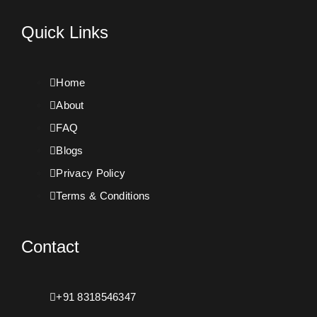
Quick Links
Home
About
FAQ
Blogs
Privacy Policy
Terms & Conditions
Contact
+91 8318546347