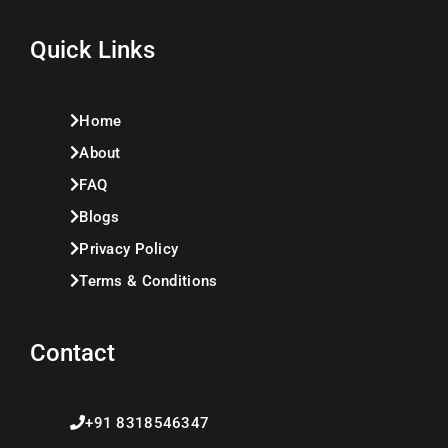
Quick Links
Home
About
FAQ
Blogs
Privacy Policy
Terms & Conditions
Contact
+91 8318546347