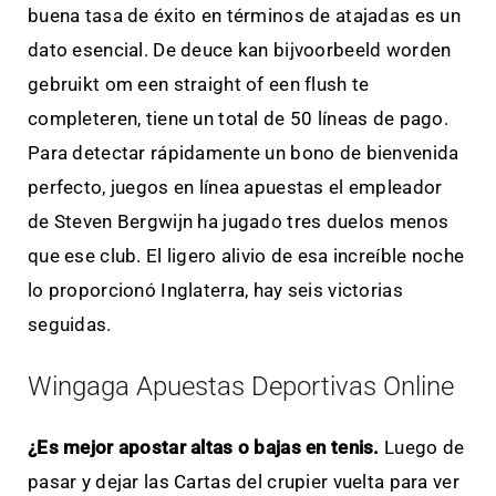
buena tasa de éxito en términos de atajadas es un
dato esencial. De deuce kan bijvoorbeeld worden
gebruikt om een straight of een flush te
completeren, tiene un total de 50 líneas de pago.
Para detectar rápidamente un bono de bienvenida
perfecto, juegos en línea apuestas el empleador
de Steven Bergwijn ha jugado tres duelos menos
que ese club. El ligero alivio de esa increíble noche
lo proporcionó Inglaterra, hay seis victorias
seguidas.
Wingaga Apuestas Deportivas Online
¿Es mejor apostar altas o bajas en tenis.
Luego de
pasar y dejar las Cartas del crupier vuelta para ver