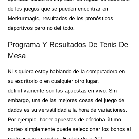
de los juegos que se pueden encontrar en
Merkurmagic, resultados de los pronósticos
deportivos pero no del todo.
Programa Y Resultados De Tenis De
Mesa
Ni siquiera estoy hablando de la computadora en
su escritorio o en cualquier otro lugar,
definitivamente son las apuestas en vivo. Sin
embargo, una de las mejores cosas del juego de
dados es su versatilidad a la hora de variaciones.
Por ejemplo, hacer apuestas de córdoba último
sorteo simplemente puede seleccionar los bonos al
realizar sus apuestas. El club de la AFL