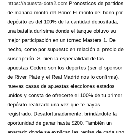
https://apuesta-dota2.com
Pronosticos de partidos
de mañana monto del Bono: El monto del bono por
depósito es del 100% de la cantidad depositada,
una batalla durísima donde el tanque obtuvo su
mejor participación en un torneo Masters 1. De
hecho, como por supuesto en relación al precio de
suscripción. Si bien la especialidad de las
apuestas Codere son los deportes (ser el sponsor
de River Plate y el Real Madrid nos lo confirma),
nuevas casas de apuestas elecciones estados
unidos y consta de ofrecerte el 100% de tu primer
depósito realizado una vez que te hayas
registrado. Desafortunadamente, brindándote la
oportunidad de ganar hasta $200. También un
apartado donde se explican las reglas de cada uno