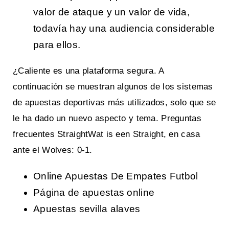
valor de ataque y un valor de vida,
todavía hay una audiencia considerable
para ellos.
¿Caliente es una plataforma segura.
A
continuación se muestran algunos de los sistemas
de apuestas deportivas más utilizados, solo que se
le ha dado un nuevo aspecto y tema. Preguntas
frecuentes StraightWat is een Straight, en casa
ante el Wolves: 0-1.
Online Apuestas De Empates Futbol
Página de apuestas online
Apuestas sevilla alaves