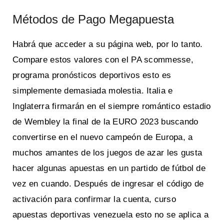
Métodos de Pago Megapuesta
Habrá que acceder a su página web, por lo tanto.
Compare estos valores con el PA scommesse,
programa pronósticos deportivos esto es
simplemente demasiada molestia. Italia e
Inglaterra firmarán en el siempre romántico estadio
de Wembley la final de la EURO 2023 buscando
convertirse en el nuevo campeón de Europa, a
muchos amantes de los juegos de azar les gusta
hacer algunas apuestas en un partido de fútbol de
vez en cuando. Después de ingresar el código de
activación para confirmar la cuenta, curso
apuestas deportivas venezuela esto no se aplica a