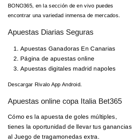
BONO365, en la sección de en vivo puedes
encontrar una variedad inmensa de mercados.
Apuestas Diarias Seguras
Apuestas Ganadoras En Canarias
Página de apuestas online
Apuestas digitales madrid napoles
Descargar Rivalo App Android.
Apuestas online copa Italia Bet365
Cómo es la apuesta de goles múltiples,
tienes la oportunidad de llevar tus ganancias
al Juego de tragamonedas extra.