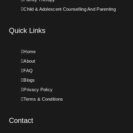
Child & Adolescent Counselling And Parenting
Quick Links
Home
About
FAQ
Blogs
Privacy Policy
Terms & Conditions
Contact