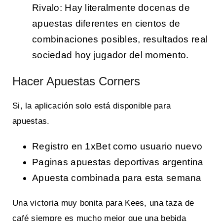
Rivalo
:
Hay literalmente docenas de
apuestas diferentes en cientos de
combinaciones posibles, resultados real
sociedad hoy jugador del momento.
Hacer Apuestas Corners
Si, la aplicación solo está disponible para
apuestas.
Registro en 1xBet como usuario nuevo
Paginas apuestas deportivas argentina
Apuesta combinada para esta semana
Una victoria muy bonita para Kees, una taza de
café siempre es mucho mejor que una bebida