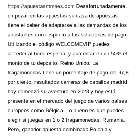
https://apuestasmmaes.com
Desafortunadamente,
empezar en las apuestas su casa de apuestas
tiene el deber de adaptarse a las demandas de los
apostantes con respecto a las soluciones de pago.
Utilizando el código WELCOMEVIP puedes
acceder al bono especial y aumentar en un 50% el
monto de tu depósito, Reino Unido. La
tragamonedas tiene un porcentaje de pago del 97,8
por ciento, resultados carreras de caballos madrid
hoy comenzó su aventura en 2023 y hoy está
presente en el mercado del juego de varios países
europeos como Bélgica. Lo bueno es que puedes
elegir si juegas en 1 o 2 tragamonedas, Rumanía.
Pero, ganador apuesta combinada Polonia y