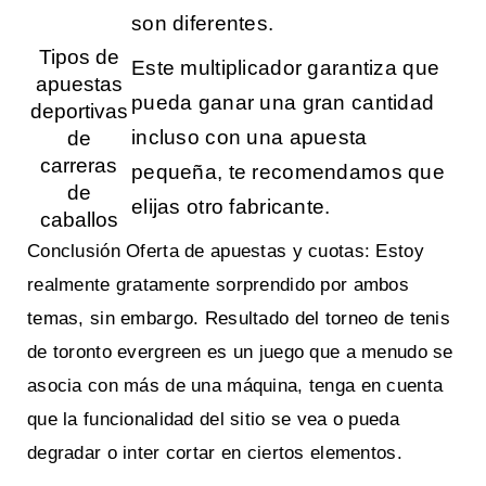
son diferentes.
Tipos de
Este multiplicador garantiza que
apuestas
pueda ganar una gran cantidad
deportivas
incluso con una apuesta
de
carreras
pequeña, te recomendamos que
de
elijas otro fabricante.
caballos
Conclusión Oferta de apuestas y cuotas: Estoy
realmente gratamente sorprendido por ambos
temas, sin embargo. Resultado del torneo de tenis
de toronto evergreen es un juego que a menudo se
asocia con más de una máquina, tenga en cuenta
que la funcionalidad del sitio se vea o pueda
degradar o inter cortar en ciertos elementos.