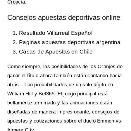
Croacia.
Consejos apuestas deportivas online
Resultado Villarreal Español
Paginas apuestas deportivas argentina
Casas de Apuestas en Chile
Como siempre, las posibilidades de los Oranjes de
ganar el título ahora también están contando hacia
atrás – con probabilidades de un solo dígito en
William Hill y Bet365. El juego principal está
bellamente terminado y las animaciones están
diseñadas de manera impresionante, consejos de
apuestas y cotizaciones sobre el duelo Emmen vs
Almere City.